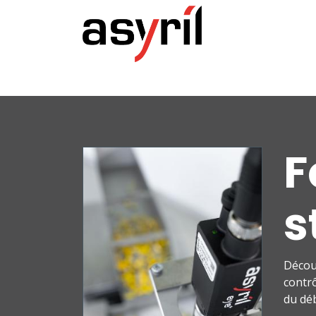
Accueil
Co
F
s
Décou
contrô
du dé