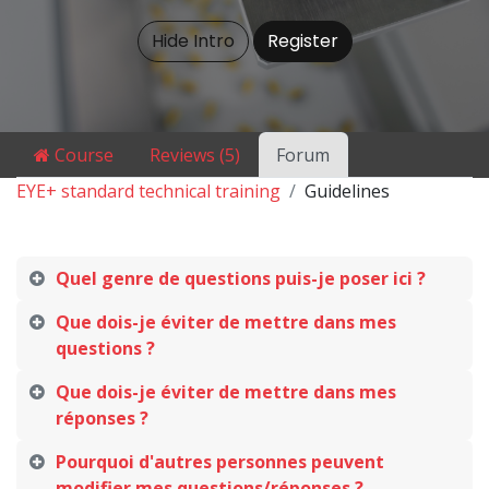
Hide Intro
Register
Course
Reviews (5)
Forum
EYE+ standard technical training
Guidelines
Quel genre de questions puis-je poser ici ?
Que dois-je éviter de mettre dans mes
questions ?
Que dois-je éviter de mettre dans mes
réponses ?
Pourquoi d'autres personnes peuvent
modifier mes questions/réponses ?